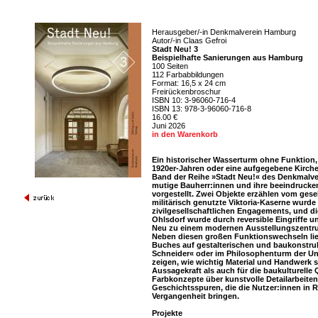
Herausgeber/-in Denkmalverein Hamburg
Autor/-in Claas Gefroi
Stadt Neu! 3
Beispielhafte Sanierungen aus Hamburg
100 Seiten
112 Farbabbildungen
Format: 16,5 x 24 cm
Freirückenbroschur
ISBN 10: 3-96060-716-4
ISBN 13: 978-3-96060-716-8
16.00 €
Juni 2026
in den Warenkorb
Ein historischer Wasserturm ohne Funktion
1920er-Jahren oder eine aufgegebene Kirche
Band der Reihe »Stadt Neu!« des Denkmalv
mutige Bauherr:innen und ihre beeindruck
vorgestellt. Zwei Objekte erzählen vom gese
militärisch genutzte Viktoria-Kaserne wurd
zivilgesellschaftlichen Engagements, und d
Ohlsdorf wurde durch reversible Eingriffe u
Neu zu einem modernen Ausstellungszentru
Neben diesen großen Funktionswechseln lieg
Buches auf gestalterischen und baukonstruk
Schneider« oder im Philosophenturm der Uni
zeigen, wie wichtig Material und Handwerk s
Aussagekraft als auch für die baukulturelle
Farbkonzepte über kunstvolle Detailarbeiten
Geschichtsspuren, die die Nutzer:innen in 
Vergangenheit bringen.
Projekte