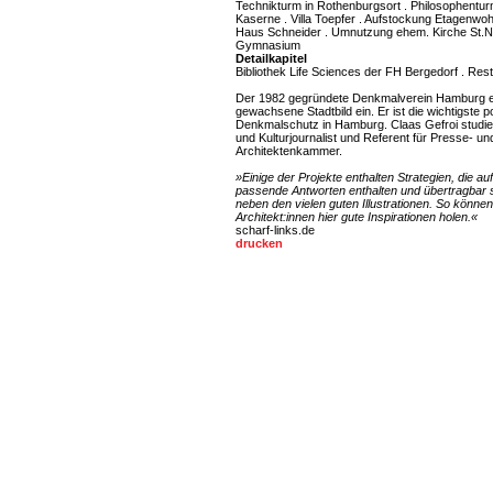
Technikturm in Rothenburgsort . Philosophentur
Kaserne . Villa Toepfer . Aufstockung Etagenwo
Haus Schneider . Umnutzung ehem. Kirche St.N
Gymnasium
Detailkapitel
Bibliothek Life Sciences der FH Bergedorf . Re
Der 1982 gegründete Denkmalverein Hamburg e.V
gewachsene Stadtbild ein. Er ist die wichtigste 
Denk­malschutz in Hamburg. Claas Gefroi stu­dierte
und Kultur­journalist und Referent für Presse- u
Architektenkammer.
»Einige der Projekte enthalten Strategien, die 
passende Antworten enthalten und übertragbar s
neben den vielen guten Illustrationen. So könne
Architekt:innen hier gute Inspirationen holen.«
scharf-links.de
drucken