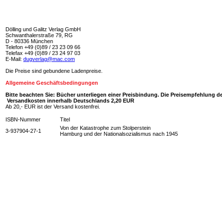
Dölling und Galitz Verlag GmbH
Schwanthalerstraße 79, RG
D - 80336 München
Telefon +49 (0)89 / 23 23 09 66
Telefax +49 (0)89 / 23 24 97 03
E-Mail:
dugverlag@mac.com
Die Preise sind gebundene Ladenpreise.
Allgemeine Geschäftsbedingungen
Bitte beachten Sie: Bücher unterliegen einer Preisbindung. Die Preisempfehlung de
Versandkosten innerhalb Deutschlands 2,20 EUR
Ab 20,- EUR ist der Versand kostenfrei.
ISBN-Nummer
Titel
Von der Katastrophe zum Stolperstein
3-937904-27-1
Hamburg und der Nationalsozialismus nach 1945